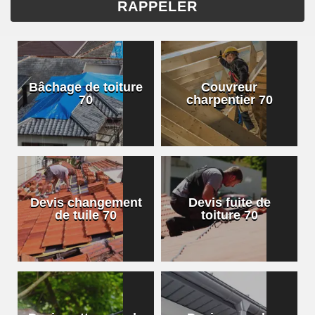
Bâchage de toiture
Couvreur
70
charpentier 70
Devis changement
Devis fuite de
de tuile 70
toiture 70