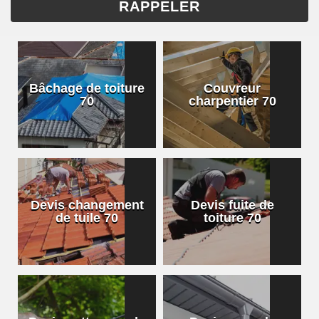
Bâchage de toiture
Couvreur
70
charpentier 70
Devis changement
Devis fuite de
de tuile 70
toiture 70