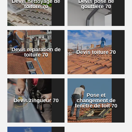
Devis nettoyage de
Devis pose de
toiture 70
gouttière 70
Devis réparation de
Devis toiture 70
toiture 70
Pose et
Devis zingueur 70
changement de
fenêtre de toit 70