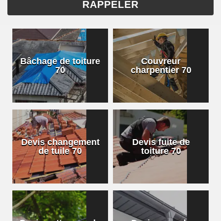
Bâchage de toiture
Couvreur
70
charpentier 70
Devis changement
Devis fuite de
de tuile 70
toiture 70