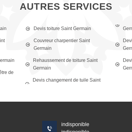
AUTRES SERVICES
ain
Devis toiture Saint Germain
Ger
int
Couvreur charpentier Saint
Devi
Germain
Ger
Germain
Rehaussement de toiture Saint
Devi
Germain
Ger
être de
Devis changement de tuile Saint
indisponible
indisponible