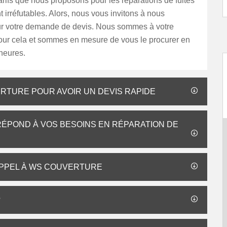
tarifs que nous proposons pour les réparations de fuites
nt irréfutables. Alors, nous vous invitons à nous
ur votre demande de devis. Nous sommes à votre
pour cela et sommes en mesure de vous le procurer en
heures.
ERTURE POUR AVOIR UN DEVIS RAPIDE
ÉPOND À VOS BESOINS EN RÉPARATION DE
 APPEL À WS COUVERTURE
?