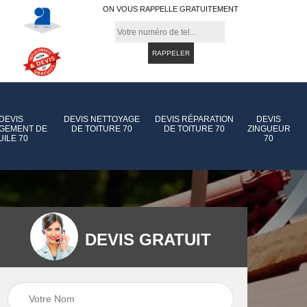
ON VOUS RAPPELLE GRATUITEMENT
DEVIS
DEVIS NETTOYAGE
DEVIS RÉPARATION
DEVIS
GEMENT DE
DE TOITURE 70
DE TOITURE 70
ZINGUEUR
UILE 70
70
DEVIS GRATUIT
e de
Devis pose de
Devis réparation d
gouttière 70
toiture 70