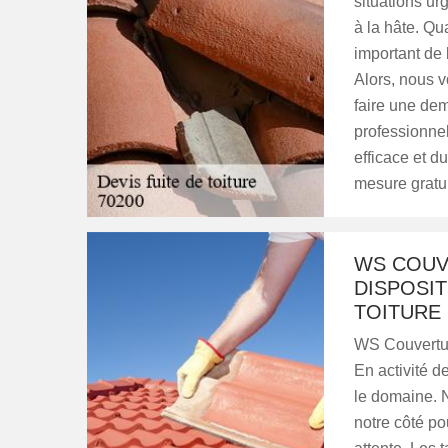
situations ur
à la hâte. Qua
important de b
Alors, nous 
faire une dem
professionne
efficace et d
mesure gratui
WS COUV
DISPOSIT
TOITURE
WS Couverture
En activité 
le domaine. 
notre côté po