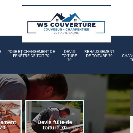
E
POSE ET CHANGEMENT DE
DEVIS
REHAUSSEMENT
FENÊTRE DE TOIT 70
TOITURE
DE TOITURE 70
CHAN
70
T
gement
Devis fuite de
Devis nettoyag
 70
toiture 70
toiture 70