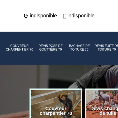
indisponible
indisponible
COUVREUR
DEVIS POSE DE
BÂCHAGE DE
DEVIS FUITE D
CHARPENTIER 70
GOUTTIÈRE 70
TOITURE 70
TOITURE 70
de toiture
Couvreur
Devis chan
70
charpentier 70
de tuile