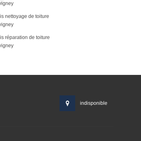
vigney
s nettoyage de toiture
vigney
s réparation de toiture
vigney
indisponible