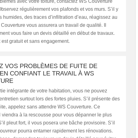
blèmes avec votre toiture, contactez WS Couverture
Observez régulièrement vos plafonds et vos murs. S’il y
 humides, des traces d’infiltration d’eau, réagissez au
 Couverture vous assurera un travail de qualité. Il
ent vous faire un devis détaillé en début de travaux.
est gratuit et sans engagement.
Z VOS PROBLÈMES DE FUITE DE
EN CONFIANT LE TRAVAIL À WS
TURE
artie intégrante de votre habitation, vous ne pouvez
ntretien surtout lors des fortes pluies. S’il présente des
uite, appelez sans attendre WS Couverture. Ce
 viendra à la rescousse pour vous dépanner le plus
il pleut fort, il vous posera une bâche provisoire. S’il
 couvreur pourra entamer rapidement les rénovations.