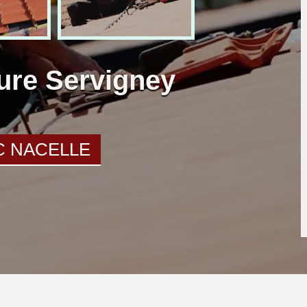
ture Servigney
C NACELLE