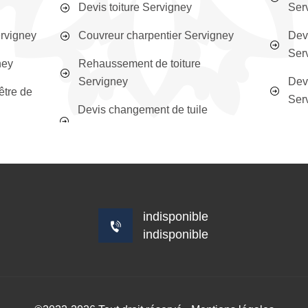
Devis toiture Servigney
Ser
ervigney
Couvreur charpentier Servigney
Devi
Ser
ney
Rehaussement de toiture
Servigney
Devi
être de
Ser
Devis changement de tuile
indisponible
indisponible