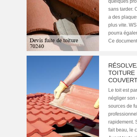
quelques pro
sans tarder. 
a des plaques
plus vite. WS
pourra égalem
Ce document 
RÉSOLVE
TOITURE 
COUVER
Le toit est p
négliger son e
sources de f
professionnel
rapidement. S’
fait beau, le