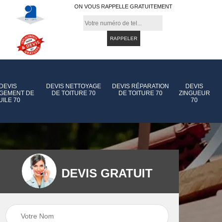
ON VOUS RAPPELLE GRATUITEMENT
DEVIS
DEVIS NETTOYAGE
DEVIS RÉPARATION
DEVIS
GEMENT DE
DE TOITURE 70
DE TOITURE 70
ZINGUEUR
UILE 70
70
DEVIS GRATUIT
e de
Devis pose de
Devis réparation d
gouttière 70
toiture 70