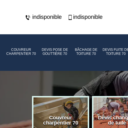
indisponible
indisponible
COUVREUR
DEVIS POSE DE
BÂCHAGE DE
DEVIS FUITE D
CHARPENTIER 70
GOUTTIÈRE 70
TOITURE 70
TOITURE 70
de toiture
Couvreur
Devis chan
70
charpentier 70
de tuile