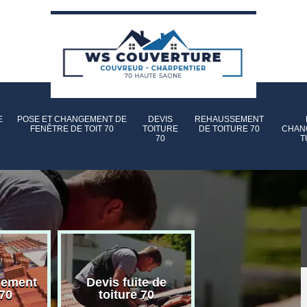
E
POSE ET CHANGEMENT DE
DEVIS
REHAUSSEMENT
FENÊTRE DE TOIT 70
TOITURE
DE TOITURE 70
CHAN
70
T
gement
Devis fuite de
Devis nettoyag
 70
toiture 70
toiture 70