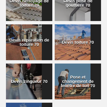
Devis nettoyage de
Devis pose de
toiture 70
gouttière 70
Devis réparation de
Devis toiture 70
toiture 70
Pose et
Devis zingueur 70
changement de
fenêtre de toit 70