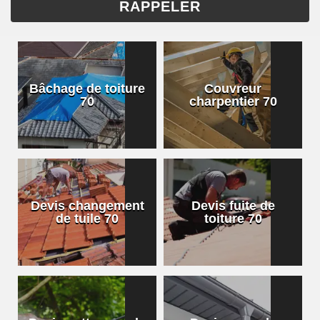
Bâchage de toiture
Couvreur
70
charpentier 70
Devis changement
Devis fuite de
de tuile 70
toiture 70