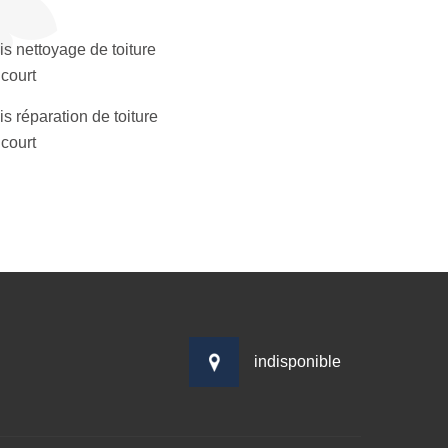
s nettoyage de toiture
icourt
s réparation de toiture
icourt
indisponible