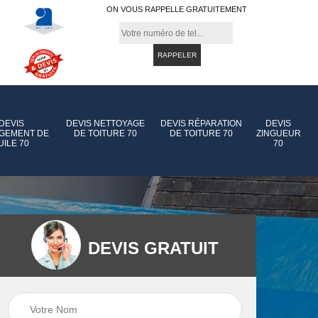
ON VOUS RAPPELLE GRATUITEMENT
DEVIS
DEVIS NETTOYAGE
DEVIS RÉPARATION
DEVIS
GEMENT DE
DE TOITURE 70
DE TOITURE 70
ZINGUEUR
UILE 70
70
DEVIS GRATUIT
e de
Devis pose de
Devis réparation d
gouttière 70
toiture 70