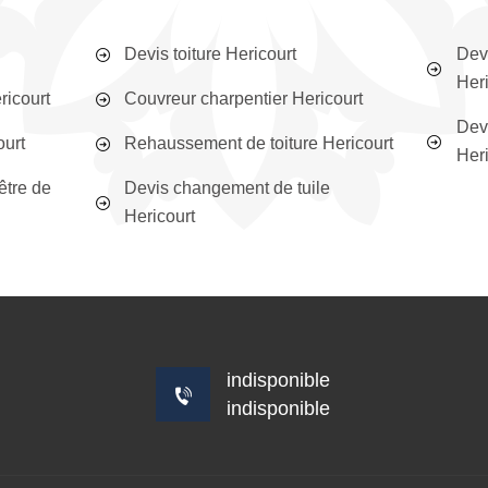
Devis toiture Hericourt
Devi
Her
ricourt
Couvreur charpentier Hericourt
Devi
ourt
Rehaussement de toiture Hericourt
Her
être de
Devis changement de tuile
Hericourt
indisponible
indisponible