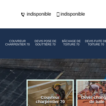
indisponible
indisponible
COUVREUR
DEVIS POSE DE
BÂCHAGE DE
DEVIS FUITE D
CHARPENTIER 70
GOUTTIÈRE 70
TOITURE 70
TOITURE 70
de toiture
Couvreur
Devis chan
70
charpentier 70
de tuile