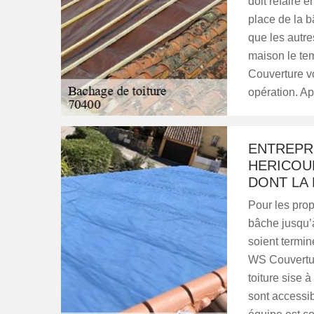
doit refaire 
place de la b
que les autre
maison le tem
Couverture vo
opération. Ap
ENTREPR
HERICOU
DONT LA
Pour les propr
bâche jusqu’
soient termin
WS Couvertur
toiture sise à
sont accessib