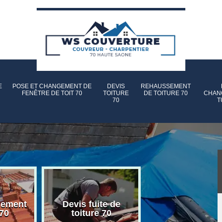
E
POSE ET CHANGEMENT DE
DEVIS
REHAUSSEMENT
FENÊTRE DE TOIT 70
TOITURE
DE TOITURE 70
CHAN
70
T
gement
Devis fuite de
Devis nettoyag
 70
toiture 70
toiture 70