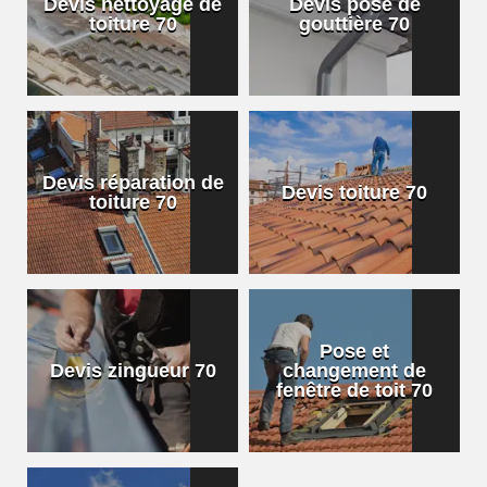
Devis nettoyage de
Devis pose de
toiture 70
gouttière 70
Devis réparation de
Devis toiture 70
toiture 70
Pose et
Devis zingueur 70
changement de
fenêtre de toit 70