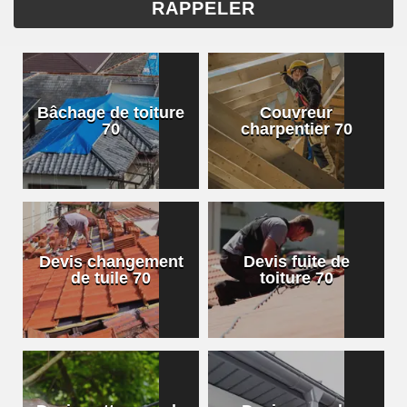
Bâchage de toiture
Couvreur
70
charpentier 70
Devis changement
Devis fuite de
de tuile 70
toiture 70