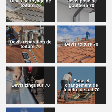
Devis nettoyage de
Devis pose de
toiture 70
gouttière 70
Devis réparation de
Devis toiture 70
toiture 70
Pose et
Devis zingueur 70
changement de
fenêtre de toit 70