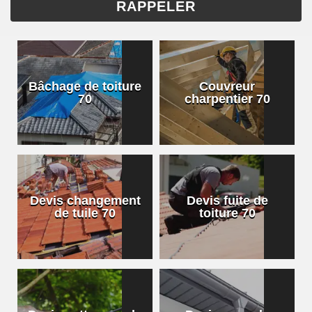
Bâchage de toiture
Couvreur
70
charpentier 70
Devis changement
Devis fuite de
de tuile 70
toiture 70