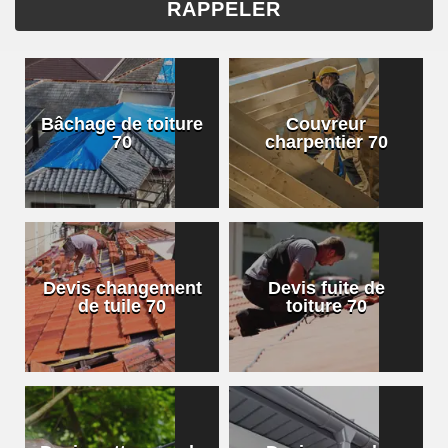
Bâchage de toiture
Couvreur
70
charpentier 70
Devis changement
Devis fuite de
de tuile 70
toiture 70