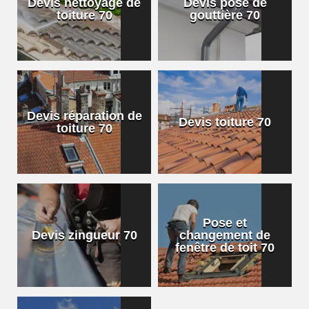
Devis nettoyage de
Devis pose de
toiture 70
gouttière 70
Devis réparation de
Devis toiture 70
toiture 70
Pose et
Devis zingueur 70
changement de
fenêtre de toit 70