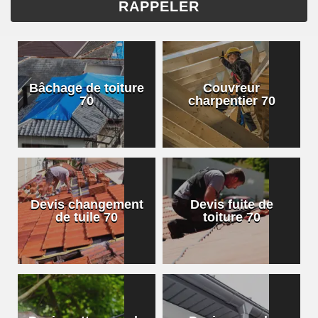
Bâchage de toiture
Couvreur
70
charpentier 70
Devis changement
Devis fuite de
de tuile 70
toiture 70