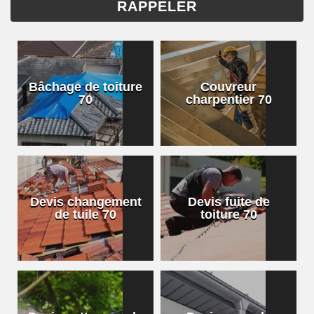
Bâchage de toiture
Couvreur
70
charpentier 70
Devis changement
Devis fuite de
de tuile 70
toiture 70