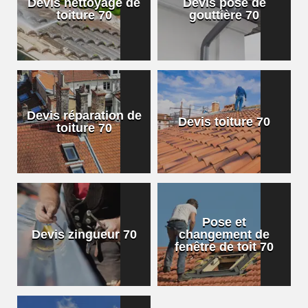
Devis nettoyage de
Devis pose de
toiture 70
gouttière 70
Devis réparation de
Devis toiture 70
toiture 70
Pose et
Devis zingueur 70
changement de
fenêtre de toit 70